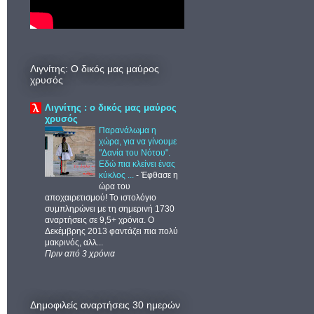
Λιγνίτης: Ο δικός μας μαύρος
χρυσός
Λιγνίτης : ο δικός μας μαύρος
χρυσός
Παρανάλωμα η
χώρα, για να γίνουμε
"Δανία του Νότου".
Εδώ πια κλείνει ένας
κύκλος ...
-
Έφθασε η
ώρα του
αποχαιρετισμού! Το ιστολόγιο
συμπληρώνει με τη σημερινή 1730
αναρτήσεις σε 9,5+ χρόνια. Ο
Δεκέμβρης 2013 φαντάζει πια πολύ
μακρινός, αλλ...
Πριν από 3 χρόνια
Δημοφιλείς αναρτήσεις 30 ημερών