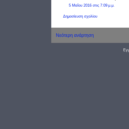
5 Μαΐου 2016 στις 7:09 μ.μ.
Δημοσίευση σχολίου
Νεότερη ανάρτηση
Εγ