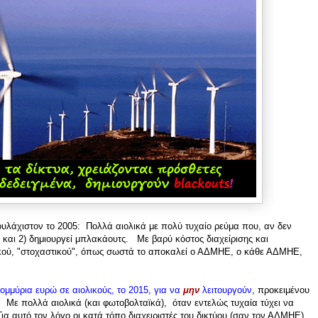
υλάχιστον το 2005: Πολλά αιολικά με πολύ τυχαίο ρεύμα που, αν δεν
α και 2) δημιουργεί μπλακάουτς. Με βαρύ κόστος διαχείρισης και
ικού, "στοχαστικού", όπως σωστά το αποκαλεί ο ΑΔΜΗΕ, ο κάθε ΑΔΜΗΕ,
μμύρια ευρώ σε αιολικούς, το 2015, για να
μην
λειτουργούν
, προκειμένου
υο. Με πολλά αιολικά (και φωτοβολταϊκά), όταν εντελώς τυχαία τύχει να
Για αυτό τον λόγο οι κατά τόπο διαχειριστές του δικτύου (σαν τον ΑΔΜΗΕ)