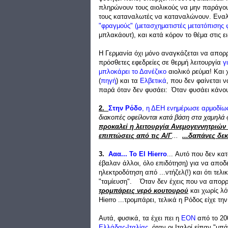
πληρώνουν τους αιολικούς να μην παράγο
τους καταναλωτές να καταναλώνουν. Εναλλ
"φραγμούς" (μετασχηματιστές μετατόπισης
μπλακάουτ), και κατά κόρον το θέμα στις ει
Η Γερμανία όχι μόνο αναγκάζεται να απορρ
πρόσθετες εφεδρείες σε θερμή λειτουργία
γ
μπλοκάρει το Δανέζικο
αιολικό ρεύμα! Και 
(
πηγή
) και τα
Ελβετικά
, που δεν φαίνεται 
παρά όταν δεν φυσάει: Όταν φυσάει κάνουν 
2.
Στην Ρόδο
, η ΔΕΗ ενημέρωσε αρμοδίω
διακοπές οφείλονται κατά βάση στα χαμηλά
προκαλεί η λειτουργία Ανεμογεννητριών 
επιπτώσεις από τις Α/Γ
...
...δαπάνες δε
3.
Ααα... Το El Hierro
... Αυτό που δεν κ
έβαλαν άλλοι, όλο επιδότηση) για να αποδε
ηλεκτροδότηση από ...ντήζελ(!) και ότι τελ
"ταμίευση". Όταν δεν έχεις που να απορρί
τρομπάρεις νερό κουτουρού
και χωρίς λό
Hierro ...τρομπάρει, τελικά η Ρόδος είχε τ
Αυτά, φυσικά, τα έχει πει η
ΕΟΝ
από το 20
Ελλάδας-Ιταλίας
, όταν οι Ιταλοί είπαν "μ