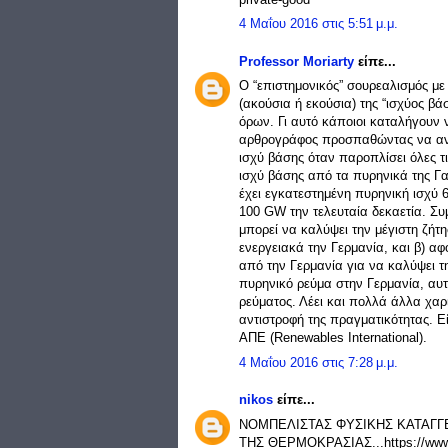
4 Μαΐου 2016 στις 5:51 μ.μ.
Professor Moriarty
είπε...
Ο “επιστημονικός” σουρεαλισμός με
(ακούσια ή εκούσια) της “ισχύος βά
όρων. Γι αυτό κάποιοι καταλήγουν
αρθρογράφος προσπαθώντας να ανασ
ισχύ βάσης όταν παροπλίσει όλες τις
ισχύ βάσης από τα πυρηνικά της Γαλ
έχει εγκατεστημένη πυρηνική ισχύ 6
100 GW την τελευταία δεκαετία. Συμ
μπορεί να καλύψει την μέγιστη ζήτησ
ενεργειακά την Γερμανία, και β) αφ
από την Γερμανία για να καλύψει τη
πυρηνικό ρεύμα στην Γερμανία, αυτ
ρεύματος. Λέει και πολλά άλλα χ
αντιστροφή της πραγματικότητας. Ε
ΑΠΕ (Renewables International).
4 Μαΐου 2016 στις 7:28 μ.μ.
nikos
είπε...
ΝΟΜΠΕΛΙΣΤΑΣ ΦΥΣΙΚΗΣ ΚΑΤΑΓΓ
ΤΗΣ ΘΕΡΜΟΚΡΑΣΙΑΣ...https://www