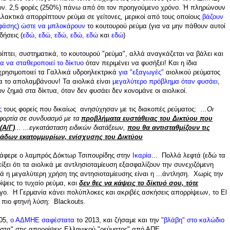
υν. 2,5 φορές (250%) πάνω από ότι τον προηγούμενο χρόνο. Ή πληρώνουν
ακτικά απορρίπτουν ρεύμα σε γείτονες, μερικοί από τους οποίους
βάζουν
 φάσης) ώστε να μπλοκάρουν
το κουτουρού ρεύμα (για να μην πάθουν αυτοί
δήσεις (
εδώ
,
εδώ
,
εδώ
,
εδώ
,
εδώ
και
εδώ
)
ίπτει, συστηματικά, το κουτουρού "ρεύμα", αλλά αναγκάζεται να βάλει και
ια να σταθεροποιεί το δίκτυο
όταν περιμένει να φυσήξει! Και η ίδια
χρησιμοποιεί τα Γαλλικά υδροηλεκτρικά
για "εξαγωγές"
αιολικού ρεύματος
να το απολαμβάνουν! Τα αιολικά είναι
μεγαλύτερο πρόβλημα όταν φυσάει
,
ζημιά στα δίκτυα, όταν δεν φυσάει δεν κονομάνε οι αιολικοί.
ς
τους φορείς που δικαίως ανησύχησαν με τις διακοπές ρεύματος:
...Οι
 φορτία σε συνδυασμό με τα
προβλήματα ευστάθειας του Δικτύου που
(Α/Γ)
... ...εγκατάσταση ειδικών διατάξεων,
που θα αντισταθμίζουν τις
κάδων εκατομμυρίων, ενίσχυσης του Δικτύου
ατάφερε ο λαμπρός Δόκτωρ Τσιπουρίδης στην
Ικαρία
... Πολλά λεφτά (εδώ τα
ίξει ότι τα αιολικά με αντλησιοταμίευση εξασφαλίζουν την συνεχιζόμενη
ικά η μεγαλύτερη χρήση της αντησιοταμίευσης είναι η ...άντληση. Χωρίς την
ψεις το τυχαίο ρεύμα, και
δεν θες να κάψεις το δίκτυό σου, τότε
γο. Η Γερμανία κάνει πολύπλοκες και ακριβές ασκήσεις απορρίψεων, το El
ην πιο φτηνή λύση: Blackouts.
05,
ο ΑΔΜΗΕ σαφέστατα
το 2013, και ζήσαμε και την
"
βλάβη" στο καλώδιο
πάστα" στις απορρίψεις Ελληνικού "ρεύματος" από ΑΠΕ.