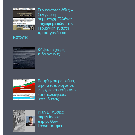
Γερμανοτσολιάδες --
Συγγνώμη... Η
συμμετοχή Ελλήνων
επιχειρηματιών στην
Γερμανική έντυπη
προπαγάνδα επί
Κατοχής
Κάψτε τα χωρίς
ενδοιασμούς
Για φθηνότερο ρεύμα,
μην πετάτε λεφτά σε
ενεργειακά ασήμαντες
και ατελέσφορες
"επενδύσεις"
Plan D: Λύσεις
ακριβείας σε
περιβάλλον
Γοργοπόταμου.