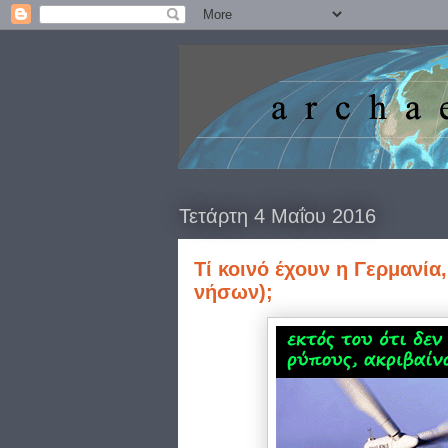
Τετάρτη 4 Μαΐου 2016
Tί κοινό έχουν η Γερμανία
νήσων);