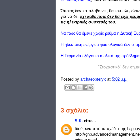
Όποιος δεν καταλαβαίνει, θα του πληρώσω 
για να δει
όχι κάθε πότε δεν θα έχει ρεύμ
τις ηλεκτρικές συσκευές του
.
Να πως θα έμενε χωρίς ρεύμα η Δυτική Ευ
Η ηλεκτρική ενέργεια φυσιολογικά δεν σταμ
Η Γερμανία εξάγει το αιολικό της πρόβλημ
"Στοχαστικό" δεν σημαί
Posted by
archaeopteryx
at
5:02 μ.μ.
3 σχόλια:
S.K.
είπε...
Ιδού, ένα από τα σχέδια της Γερμαν
http://gnp.advancedmanagement.net/a
private-good