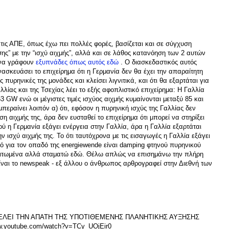
 τις ΑΠΕ, όπως έχω πει πολλές φορές, βασίζεται και σε σύγχυση
σης” με την “ισχύ αιχμής”, αλλά και σε λάθος κατανόηση των 2 αυτών
 να γράφουν
εξυπνάδες όπως αυτός εδώ
. Ο διασκεδαστικός αυτός
κευάσει το επιχείρημα ότι η Γερμανία δεν θα έχει την απαραίτητη
 πυρηνικές της μονάδες και κλείσει λιγνιτικά, και ότι θα εξαρτάται για
λίας και της Τσεχίας λέει το εξής αφοπλιστικό επιχείρημα: Η Γαλλία
3 GW ενώ οι μέγιστες τιμές ισχύος αιχμής κυμαίνονται μεταξύ 85 και
περαίνει λοιπόν α) ότι, εφόσον η πυρηνική ισχύς της Γαλλίας δεν
η αιχμής της, άρα δεν ευσταθεί το επιχείρημα ότι μπορεί να στηρίξει
ού η Γερμανία εξάγει ενέργεια στην Γαλλία, άρα η Γαλλία εξαρτάται
ν ισχύ αιχμής της. Το ότι ταυτόχρονα με τις εισαγωγές η Γαλλία εξάγει
ό για τον οπαδό της energiewende είναι damping φτηνού πυρηνικού
αριτωμένα αλλά σταματώ εδώ. Θέλω απλώς να επισημάνω την πλήρη
ίναι το newspeak - εξ άλλου ο άνθρωπος αρθρογραφεί στην Διεθνή των
ΕΛΕΙ ΤΗΝ ΑΠΑΤΗ ΤΗΣ ΥΠΟΤΙΘΕΜΕΝΗΣ ΠΛΑΝΗΤΙΚΗΣ ΑΥΞΗΣΗΣ
.youtube.com/watch?v=TCy_UOjEir0