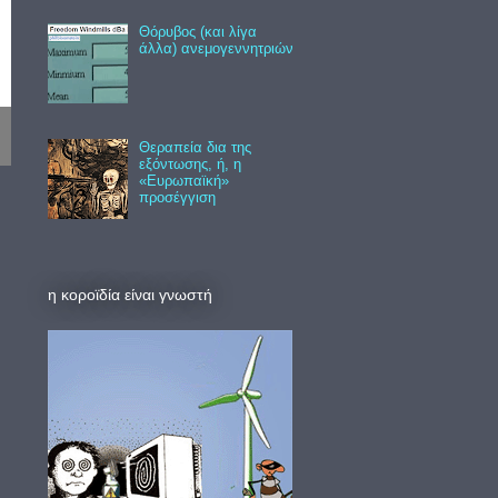
Θόρυβος (και λίγα
άλλα) ανεμογεννητριών
Θεραπεία δια της
εξόντωσης, ή, η
«Ευρωπαϊκή»
προσέγγιση
η κοροϊδία είναι γνωστή