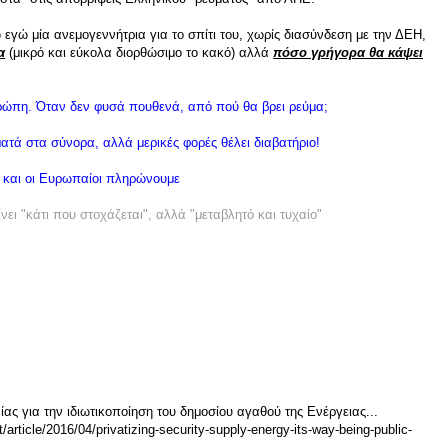
εγώ μία ανεμογεννήτρια για το σπίτι του, χωρίς διασύνδεση με την ΔΕΗ,
α
(μικρό και εύκολα διορθώσιμο το κακό) αλλά
πόσο γρήγορα θα κάψει
ρώπη. Όταν δεν φυσά πουθενά, από πού θα βρει ρεύμα;
ατά στα σύνορα, αλλά μερικές φορές θέλει διαβατήριο!
α και οι Ευρωπαίοι πληρώνουμε
νει "κάτι που στοχάζεται", αλλά "μεταβλητό και τυχαίο"
ίας για την ιδιωτικοποίηση του δημοσίου αγαθού της Ενέργειας...
rticle/2016/04/privatizing-security-supply-energy-its-way-being-public-